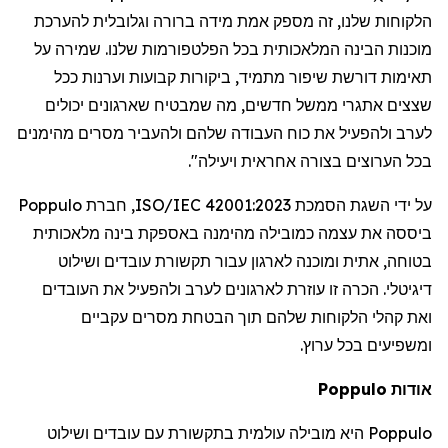
הלקוחות
שלנו
,
זה
מספק
אמת
מידה
ברורה
וגלובלית
להערכת
מוכנות
הבינה
המלאכותית
בכל
הפלטפורמות
שלנו
.
שמירה
על
תאימות
דורשת
שיפור
מתמיד
,
ביקורות
קבועות
וערנות
ככל
שצצים
אתגרי
ממשל
חדשים
,
מה
שמבטיח
שארגונים
יכולים
לערב
ולהפעיל
את
כוח
העבודה
שלהם
ולהעביר
מסרים
מהימנים
בכל
הערוצים
בצורה
אחראית
ויעילה
".
על
ידי
השגת
הסמכת
ISO/IEC 42001:2023,
חברת
Poppulo
ביססה
את
עצמה
כמובילה
מהימנה
באספקת
בינה
מלאכותית
בטוחה
,
אתית
ומוכנה
לארגון
עבור
תקשורת
עובדים
ושילוט
דיגיטלי
.
הכרה
זו
עוזרת
לארגונים
לערב
ולהפעיל
את
העובדים
ואת
קהלי
הלקוחות
שלהם
תוך
הבטחת
מסרים
עקביים
ומשפיעים
בכל
ערוץ
.
אודות
Poppulo
Poppulo
היא
מובילה
עולמית
בתקשורת
עם
עובדים
ושילוט