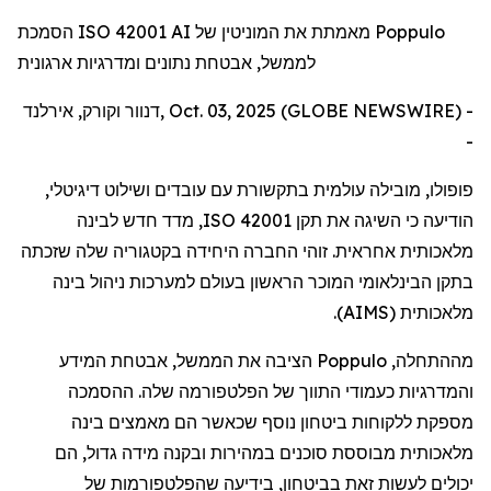
הסמכת ISO 42001 AI מאמתת את המוניטין של Poppulo
לממשל, אבטחת נתונים ומדרגיות ארגונית
דנוור וקורק, אירלנד, Oct. 03, 2025 (GLOBE NEWSWIRE) -
-
פופולו
,
מובילה
עולמית
בתקשורת
עם
עובדים
ושילוט
דיגיטלי
,
הודיעה
כי
השיגה
את
תקן
ISO 42001
,
מדד
חדש
לבינה
מלאכותית
אחראית
.
זוהי
החברה
היחידה
בקטגוריה
שלה
שזכתה
בתקן
הבינלאומי
המוכר
הראשון
בעולם
למערכות
ניהול
בינה
מלאכותית
(
AIMS
).
מההתחלה
,
Poppulo
הציבה
את
הממשל
,
אבטחת
המידע
והמדרגיות
כעמודי
התווך
של
הפלטפורמה
שלה
.
ההסמכה
מספקת
ללקוחות
ביטחון
נוסף
שכאשר
הם
מאמצים
בינה
מלאכותית
מבוססת
סוכנים
במהירות
ובקנה
מידה
גדול
,
הם
יכולים
לעשות
זאת
בביטחון
,
בידיעה
שהפלטפורמות
של