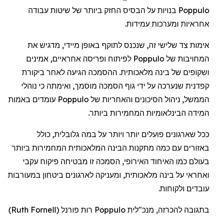
Poppulo
בנויות
על
הבסיס
החזק
ביותר
של
שיטות
עבודה
אחראיות
ומערכות
עמידות
.
אימות
צד
שלישי
זה
,
שנכנס
לתוקף
באופן
מיידי
,
מדגיש
את
המחויבות
של
Poppulo
לפיתוח
ופריסה
אחראיים
,
אמינים
ושקופים
של
בינה
מלאכותית
.
ההסמכה
הגיעה
לאחר
ביקורת
קפדנית
שנערכה
על
ידי
גוף
הסמכה
מוסמך
,
ואימתה
כי
נוהלי
הממשל
,
ניהול
הסיכונים
והאחריות
של
Poppulo
עומדים
באמות
המידה
הבינלאומיות
המחמירות
ביותר
.
ככל
שארגונים
פועלים
יותר
ויותר
על
במה
גלובלית
,
כולל
באזורים
עם
כמה
מתקנות
הבינה
המלאכותית
המחמירות
ביותר
בעולם
כמו
האיחוד
האירופי
,
הסמכה
זו
מבטיחה
פיקוח
עקבי
ואחראי
על
בינה
מלאכותית
,
ומעניקה
לארגונים
ביטחון
במעורבות
עובדים
ולקוחות
.
בתגובה
להכרזה
,
מנכ"לית
Poppulo
רות
פורנל
(
Ruth Fornell
)