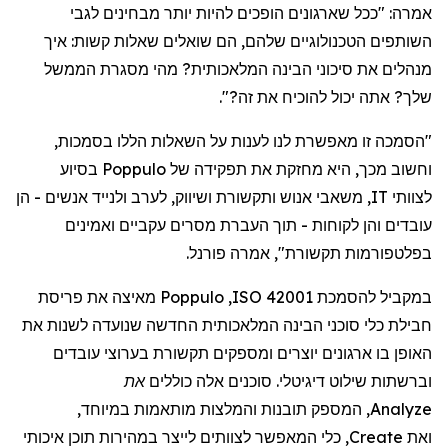
אמרה
: "
ככל
שארגונים
הופכים
להיות
יותר
מבחינים
לגבי
השותפים
הטכנולוגיים
שלהם
,
הם
שואלים
שאלות
קשות
:
איך
מנהלים
את
סיכוני
הבינה
המלאכותית
?
מהי
מסגרת
הממשל
שלך
?
אתה
יכול
להוכיח
את
זה
?".
"
הסמכה
זו
מאפשרת
לנו
לענות
על
השאלות
הללו
בסמכות
,
וחשוב
מכך
,
היא
מחזקת
את
תפקידה
של
Poppulo
בסיוע
לצוותי
IT,
משאבי
אנוש
ותקשורת
ושיווק
,
לערב
ולנייד
אנשים
-
הן
עובדים
והן
לקוחות -
תוך
העברת
מסרים
עקביים
ואמינים
בפלטפורמות
תקשורת",
אמר
ה
פורנל
.
במקביל
להסמכת
ISO 42001
,
Poppulo
מאיצה
את
פריסת
חבילת
כלי
סוכני
הבינה
המלאכותית
החדשה
שנועדה
לשנות
את
האופן
בו
ארגונים
יוצרים
ומספקים
תקשורת
בערוצי
עובדים
וברשתות
שילוט
דיגיטלי
.
סוכנים
אלה
כוללים
את
Analyze
,
המספק
תובנות
והמלצות
מותאמות
במיוחד
,
ואת
Create
,
כלי
המאפשר
לצוותים
לייצר
במהירות
תוכן
איכותי