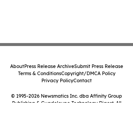
About
Press Release Archive
Submit Press Release
Terms & Conditions
Copyright/DMCA Policy
Privacy Policy
Contact
© 1995-2026 Newsmatics Inc. dba Affinity Group
Publishing & Guadeloupe Technology Digest. All
Rights Reserved.
Cookie Settings / Your Privacy Choices