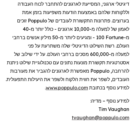
דיגיטלי
ארגוני
,
המסייעת
לארגונים
להתחבר
לכוח
העבודה
וללקוחות
שלהם
באמצעות
הודעות
משפיעות
בזמן
אמת
בערוצים
.
פתרונות
התקשורת
לעובדים
של
Poppulo
זוכים
לאמון
של
למעלה
מ-10,000
ארגונים
-
כולל
יותר
מ-40
מ-
Fortune
100 -
ומגיעים
ליותר
מ-50
מיליון
אנשים
ברחבי
העולם
.
רשת
השילוט
הדיגיטלי
שלה
משתרעת
על
פני
למעלה
מ-600,000
מסכים
ברחבי
העולם
.
על
ידי
שילוב
של
אסטרטגיות
תקשורת
מונעות
נתונים
עם
טכנולוגיית
שילוט
ניתנת
להרחבה
,
Poppulo
מאפשרת
לארגונים
להגביר
את
מעורבות
העובדים
,
לשפר
את
חווית
הלקוח
ולשפר
את
היעילות
התפעולית
.
למידע
נוסף
בכתובת
www.poppulo.com
.
למידע נוסף
–
מדיה:
Tim Vaughan
tvaughan@poppulo.com