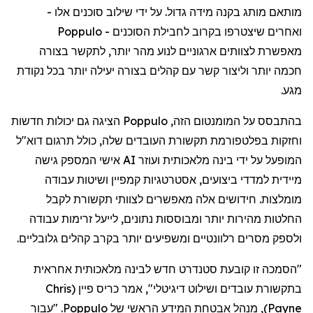
מותאם
מותג
בקנה
מידה
גדול
.
על
ידי
שילוב
סוכנים
אלו
-
ואחרים
שיצטרפו
בקרוב
לחבילת
הסוכנים
-
Poppulo
מאפשרת
לצוותים
ארגוניים
לנוע
מהר
יותר
,
לתקשר
בצורה
חכמה
יותר
וליצור
קשר
עם
קהלים
בצורה
יעילה
יותר
בכל
נקודת
מגע
.
בהתבסס
על
המומנטום
הזה
,
Poppulo
הציגה
גם
יכולות
חדשות
וחזקות
בפלטפורמת
תקשורת
העובדים
שלה
,
כולל
תרגום
דוא"ל
המופעל
על
ידי
בינה
מלאכותית
ועוזר
AI
אישי
המספק
גישה
מיידית
למדדי
ביצועים
,
אסטרטגיות
קמפיין
ושיטות
עבודה
מומלצות
.
חידושים
אלה
מאפשרים
לצוותי
תקשורת
לקבל
החלטות
מהירות
יותר
ומבוססות
נתונים
,
לייעל
זרימות
עבודה
ולספק
מסרים
רלוונטיים
ומשפיעים
יותר
בקרב
קהלים
גלובליים
.
"
הסמכה
זו
קובעת
סטנדרט
חדש
לבינה
מלאכותית
אחראית
בתקשורת
עובדים
ושילוט
דיגיטלי
",
אמר
כריס
פיין
(
Chris
Payne
)
,
מנהל
אבטחת
המידע
הראשי
של
Poppulo
. "
עבור