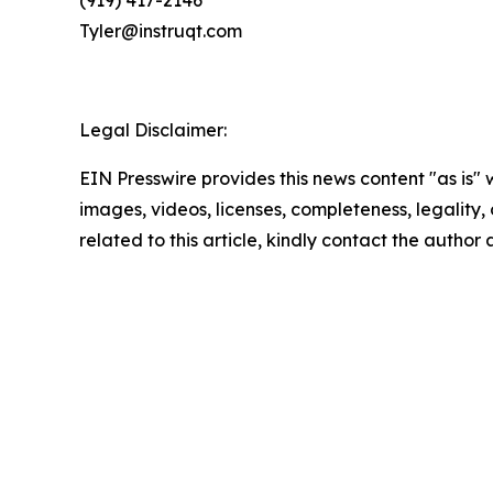
(919) 417-2146
Tyler@instruqt.com
Legal Disclaimer:
EIN Presswire provides this news content "as is" 
images, videos, licenses, completeness, legality, o
related to this article, kindly contact the author