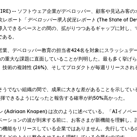
BE NEWSWIRE) -- ソフトウェア企業がデベロッパー、顧客や
年次レポート「
デベロッパー導入状況レポート (The State of Devel
導入できるペースとの間の、拡がりつつあるギャップに対し、
である。
ベロッパー教育の担当者424名を対象にスラッシュデータ2026 
1つの重大な課題に直面していることが判明した。最も多く挙げ
)、技術の複雑性 (26%)、そしてプロダクトが毎週リリース
そうでない組織の間で、成果に大きな差があることを示してい
揮できるようになったと報告する確率が約50%高かった。
(Adriaan Knapen) は次のように述べている。「AI
ベーションの波が到来する前に、お客さまが新機能を理解し、
の機能をリリースしている企業ではありません。先行している