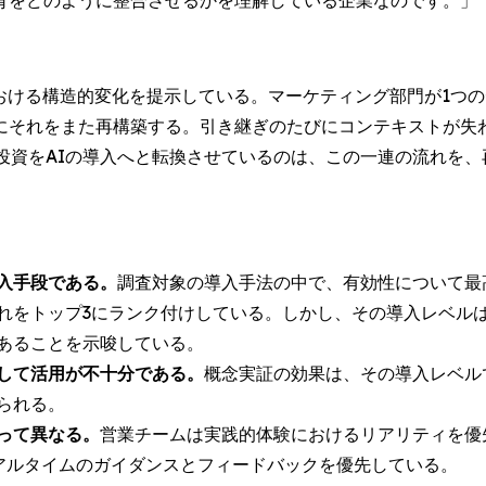
育をどのように整合させるかを理解している企業なのです。」
ける構造的変化を提示している。マーケティング部門が1つのデモ
にそれをまた再構築する。引き継ぎのたびにコンテキストが失
投資をAIの導入へと転換させているのは、この一連の流れを
入手段である。
調査対象の導入手法の中で、有効性について最
これをトップ3にランク付けしている。しかし、その導入レベル
あることを示唆している。
して活用が不十分である。
概念実証の効果は、その導入レベル
られる。
って異なる。
営業チームは実践的体験におけるリアリティを優先
リアルタイムのガイダンスとフィードバックを優先している。