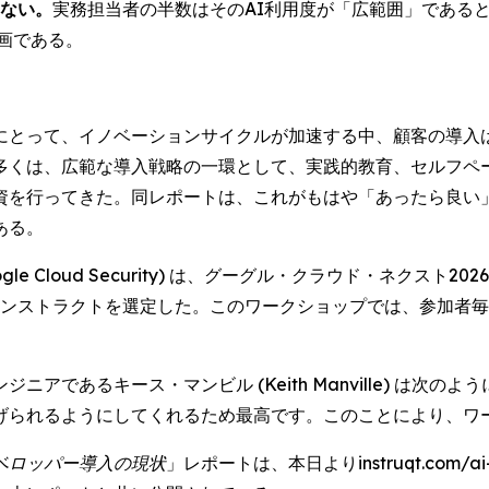
いない。
実務担当者の半数はそのAI利用度が「広範囲」である
画である。
にとって、イノベーションサイクルが加速する中、顧客の導入
多くは、広範な導入戦略の一環として、実践的教育、セルフペ
資を行ってきた。同レポートは、これがもはや「あったら良い
ある。
oud Security) は、グーグル・クラウド・ネクスト2026 (Go
際に、インストラクトを選定した。このワークショップでは、参加者毎に
アであるキース・マンビル (Keith Manville) は次の
げられるようにしてくれるため最高です。このことにより、ワ
ベロッパー導入の現状
」レポートは、本日よりinstruqt.com