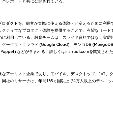
、本レポートと共に公開されている。
なプロダクトを、顧客が実際に使える体験へと変えるために利用
ラクティブなプロダクト体験を提供することで、有望なリード
めに利用している。教育チームは、スライド資料ではなく実環
クラウド (Google Cloud)、モンゴDB (MongoDB)
ト (Puppet) などが含まれる。詳しくはinstruqt.comを閲覧され
なアナリスト企業であり、モバイル、デスクトップ、IoT、ク
同社のリサーチは、年間165ヵ国以上で4万人以上のデベロ