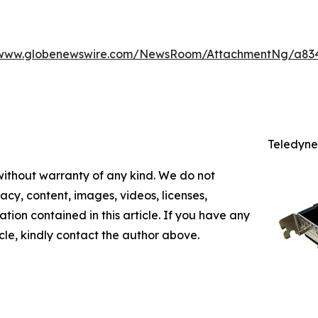
/www.globenewswire.com/NewsRoom/AttachmentNg/a83
Teledyne
 without warranty of any kind. We do not
racy, content, images, videos, licenses,
mation contained in this article. If you have any
icle, kindly contact the author above.