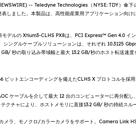
NEWSWIRE) -- Teledyne Technologies（NYSE: T
ースを発表しました。本製品は、高性能産業用アプリケーション向
Xtium3-CLHS PX8は、PCI Express™ Gen 4.0 イ
ケーブルソリューションは、それぞれ 10.3125 Gbps（合計 
8.6 GB/ 秒の取り込み帯域幅と最大 13.2 GB/秒のホスト転送
/66 ビットエンコーディングを備えたCLHS X プロトコルを採用
AOC ケーブルを介して最大 12 台のコンピューターに再分配
アーキテクチャにより、ホストメモリに直接13.2 GB/ 秒の持続
メラ、モノクロ/カラーカメラをサポート。Camera Link 