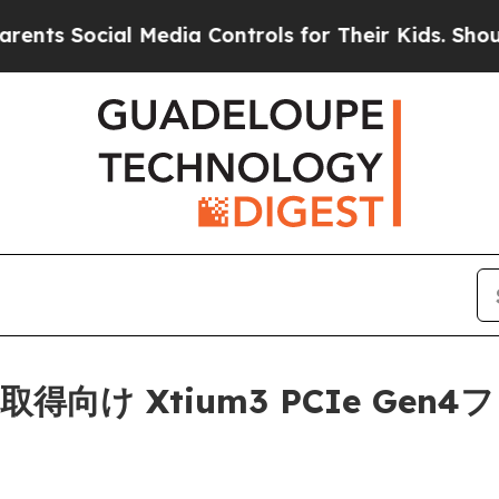
Social Media Controls for Their Kids. Should the 
像取得向け Xtium3 PCIe G