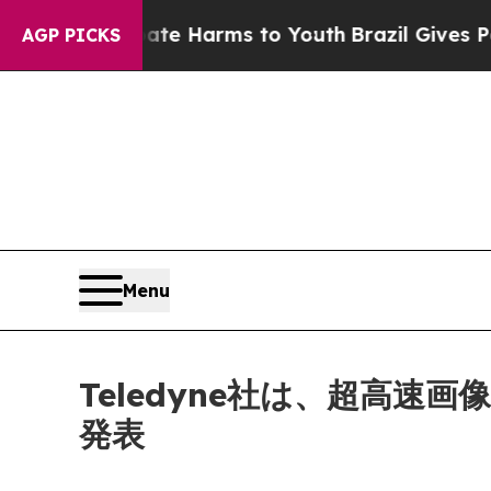
nd to Abate Harms to Youth
Brazil Gives Parents 
AGP PICKS
Menu
Teledyne社は、超高速画
発表