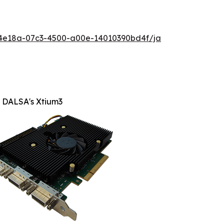
4e18a-07c3-4500-a00e-14010390bd4f/ja
 DALSA's Xtium3