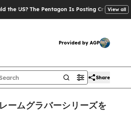
US?
The Pentagon Is Posting Cryptic Biblical Me
View all
Provided by AGP
Share
en4フレームグラバーシリーズを