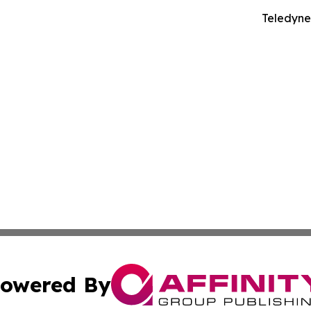
Teledy
owered By