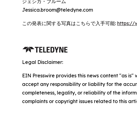
ジェシカ・ブルーム
Jessica.broom@teledyne.com
この発表に関する写真はこちらで入手可能:
https:/
Legal Disclaimer:
EIN Presswire provides this news content "as is"
accept any responsibility or liability for the accu
completeness, legality, or reliability of the infor
complaints or copyright issues related to this art