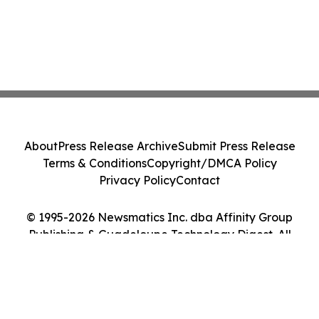
About
Press Release Archive
Submit Press Release
Terms & Conditions
Copyright/DMCA Policy
Privacy Policy
Contact
© 1995-2026 Newsmatics Inc. dba Affinity Group
Publishing & Guadeloupe Technology Digest. All
Rights Reserved.
Cookie Settings / Your Privacy Choices