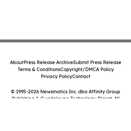
About
Press Release Archive
Submit Press Release
Terms & Conditions
Copyright/DMCA Policy
Privacy Policy
Contact
© 1995-2026 Newsmatics Inc. dba Affinity Group
Publishing & Guadeloupe Technology Digest. All
Rights Reserved.
Cookie Settings / Your Privacy Choices