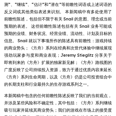
测”、“继续”、“估计”和“潜在”等前瞻性词语或上述词语的
反义词或其他类似表述来识别。 本新闻稿中有多处使用了
前瞻性陈述，包括但不限于有关 Snail 的意图、理念或当前
预期的表述。 这些前瞻性陈述包括有关 Snail 业务可能或
预期的业绩、财务状况、经营业绩、流动性、计划及目标的
信息。 Snail 就以下事项所作的陈述具有前瞻性：游戏持续
的商业势头；《方舟》系列在经典和次世代体验中继续展现
强劲玩家参与度和商业表现；Jeremy Stieglitz 分享关于
即将到来的《方舟》扩展的独家新见解；《方舟》路线图的
广度反映了公司持续投入资源，致力于通过优质内容来延长
《方舟》系列生命周期，以及《方舟》仍是公司投资组合中
的长期支柱和行业最持久的生存游戏系列之一。
本新闻稿中包含的任何前瞻性陈述反映了我们的当前观点，
并涉及某些风险和不确定性，其中包括：《方舟》系列继续
吸引玩家并延续其商业势头；我们的游戏在市场上的接受度