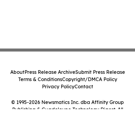
About
Press Release Archive
Submit Press Release
Terms & Conditions
Copyright/DMCA Policy
Privacy Policy
Contact
© 1995-2026 Newsmatics Inc. dba Affinity Group
Publishing & Guadeloupe Technology Digest. All
Rights Reserved.
Cookie Settings / Your Privacy Choices