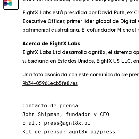
EightX Labs está presidida por David Puth, ex 
Executive Officer, primer líder global de Digit
patrimonial australiana. El cofundador Michael 
Acerca de EightX Labs
EightX Labs Ltd desarrolla agnt8x, el sistema o
subsidiaria en Estados Unidos, EightX US LLC, en
Una foto asociada con este comunicado de pren
9b34-05961ecb5fe8/es
Contacto de prensa

John Shipman, fundador y CEO

Email: press@agnt8x.ai

Kit de prensa: agnt8x.ai/press