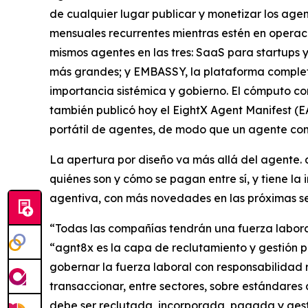
de cualquier lugar publicar y monetizar los age
mensuales recurrentes mientras estén en operaci
mismos agentes en las tres: SaaS para startup
más grandes; y EMBASSY, la plataforma completa 
importancia sistémica y gobierno. El cómputo co
también publicó hoy el EightX Agent Manifest (EA
portátil de agentes, de modo que un agente com
La apertura por diseño va más allá del agente.
quiénes son y cómo se pagan entre sí, y tiene la
agentiva, con más novedades en las próximas 
“Todas las compañías tendrán una fuerza laboral
“agnt8x es la capa de reclutamiento y gestión p
gobernar la fuerza laboral con responsabilidad r
transaccionar, entre sectores, sobre estándares 
debe ser reclutada, incorporada, pagada y gest