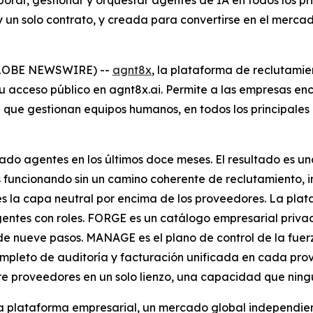
porar, gestionar y orquestar agentes de IA en todos los 
 y un solo contrato, y creada para convertirse en el merc
GLOBE NEWSWIRE) --
agnt8x
, la plataforma de reclutamie
u acceso público en agnt8x.ai. Permite a las empresas enco
que gestionan equipos humanos, en todos los principales
nzado agentes en los últimos doce meses. El resultado es 
funcionando sin un camino coherente de reclutamiento, inc
 la capa neutral por encima de los proveedores. La plata
entes con roles. FORGE es un catálogo empresarial privad
e nueve pasos. MANAGE es el plano de control de la fuerz
completo de auditoría y facturación unificada en cada pr
proveedores en un solo lienzo, una capacidad que ning
la plataforma empresarial, un mercado global independie