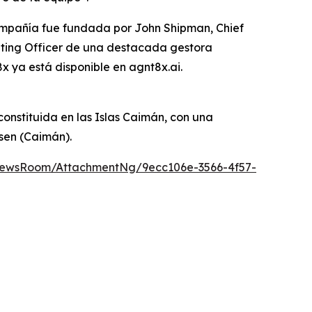
compañía fue fundada por John Shipman, Chief
rating Officer de una destacada gestora
x ya está disponible en agnt8x.ai.
onstituida en las Islas Caimán, con una
lsen (Caimán).
NewsRoom/AttachmentNg/9ecc106e-3566-4f57-