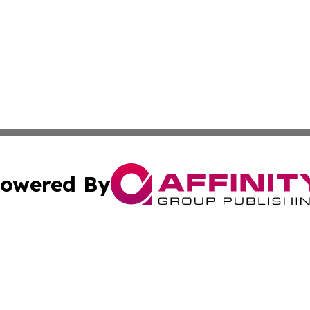
owered By
ubmit Press Release
Terms & Conditions
Copyright/DMCA
 dba Affinity Group Publishing & Guadeloupe Technology 
Cookie Settings / Your Privacy Choices