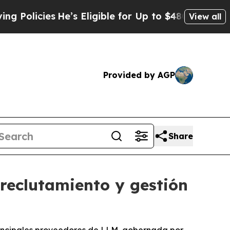
cies
He’s Eligible for Up to $480,000 After Bein
View all
Provided by AGP
Share
reclutamiento y gestión