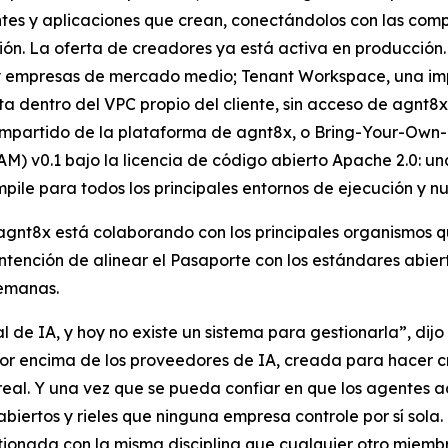
ntes y aplicaciones que crean, conectándolos con las com
ón. La oferta de creadores ya está activa en producción.
s y empresas de mercado medio; Tenant Workspace, una im
dentro del VPC propio del cliente, sin acceso de agnt8x a
mpartido de la plataforma de agnt8x, o Bring-Your-Own-Ke
M) v0.1 bajo la licencia de código abierto Apache 2.0: una
pile para todos los principales entornos de ejecución y 
 agnt8x está colaborando con los principales organismos
 intención de alinear el Pasaporte con los estándares abi
semanas.
 de IA, y hoy no existe un sistema para gestionarla”, di
or encima de los proveedores de IA, creada para hacer cr
eal. Y una vez que se pueda confiar en que los agentes act
abiertos y rieles que ninguna empresa controle por sí sol
ionada con la misma disciplina que cualquier otro miembr